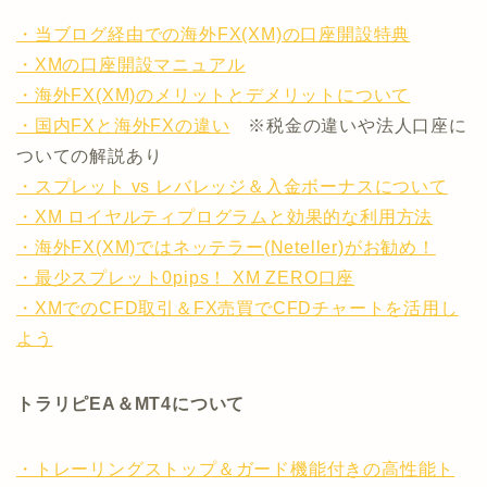
・当ブログ経由での海外FX(XM)の口座開設特典
・XMの口座開設マニュアル
・海外FX(XM)のメリットとデメリットについて
・国内FXと海外FXの違い
※税金の違いや法人口座に
ついての解説あり
・スプレット vs レバレッジ＆入金ボーナスについて
・XM ロイヤルティプログラムと効果的な利用方法
・海外FX(XM)ではネッテラー(Neteller)がお勧め！
・最少スプレット0pips！ XM ZERO口座
・XMでのCFD取引＆FX売買でCFDチャートを活用し
よう
トラリピEA＆MT4について
・トレーリングストップ＆ガード機能付きの高性能ト