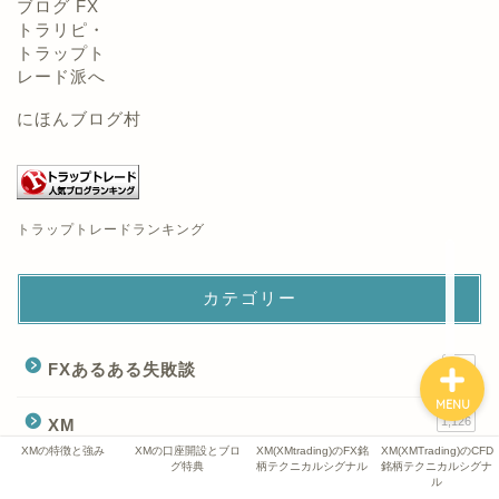
XMの特徴と強み
XMの口座開設とブログ特
典
にほんブログ村
XM(XMtrading)のFX銘柄
テクニカルシグナル
トラップトレードランキング
XM(XMTrading)のCFD銘
柄テクニカルシグナル
カテゴリー
2
FXあるある失敗談
MENU
1,126
XM
XMの特徴と強み
XMの口座開設とブロ
XM(XMtrading)のFX銘
XM(XMTrading)のCFD
XM(XMTrading)のCFD銘柄テクニカルシグナル
699
グ特典
柄テクニカルシグナル
銘柄テクニカルシグナ
ル
XM(XMtrading)のFX銘柄テクニカルシグナル
402