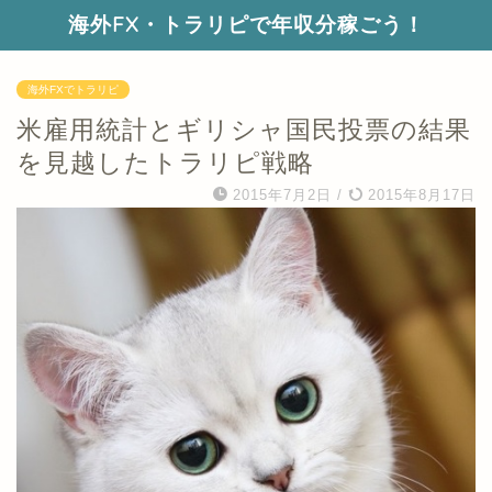
海外FX・トラリピで年収分稼ごう！
海外FXでトラリピ
米雇用統計とギリシャ国民投票の結果
を見越したトラリピ戦略
2015年7月2日
/
2015年8月17日