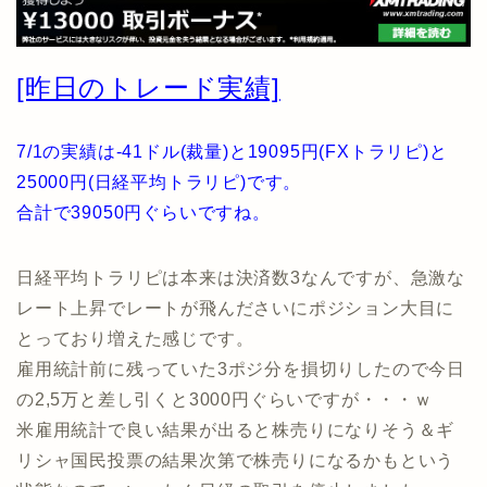
[昨日のトレード実績]
7/1の実績は-41ドル(裁量)と19095円(FXトラリピ)と
25000円(日経平均トラリピ)です。
合計で39050円ぐらいですね。
日経平均トラリピは本来は決済数3なんですが、急激な
レート上昇でレートが飛んださいにポジション大目に
とっており増えた感じです。
雇用統計前に残っていた3ポジ分を損切りしたので今日
の2,5万と差し引くと3000円ぐらいですが・・・ｗ
米雇用統計で良い結果が出ると株売りになりそう＆ギ
リシャ国民投票の結果次第で株売りになるかもという