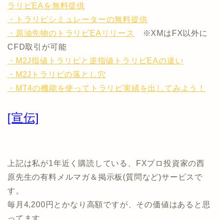
ラリピEAを無料提供
・トラリピシミュレーターの無料提供
・原油先物のトラリピEAリリース
※XMはFX以外に
CFD取引が可能
・M2J指値トラリピと逆指値トラリピEAの違い
・M2Jトラリピの落とし穴
・MT4の機能を使ってトラリピ実績を出してみよう！
[宣伝]
上記は私が1年近く購読している、FXプロ投資家の西
原先生の有料メルマガ＆掲示板(質問など)サービスで
す。
毎月4,200円とかなり高額ですが、その価値はあると思
ってます。