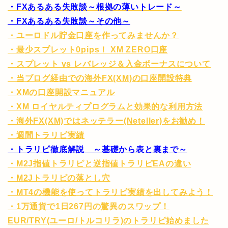
・FXあるある失敗談～根拠の薄いトレード～
・FXあるある失敗談～その他～
・ユーロドル貯金口座を作ってみませんか？
・最少スプレット0pips！ XM ZERO口座
・スプレット vs レバレッジ＆入金ボーナスについて
・当ブログ経由での海外FX(XM)の口座開設特典
・XMの口座開設マニュアル
・XM ロイヤルティプログラムと効果的な利用方法
・海外FX(XM)ではネッテラー(Neteller)をお勧め！
・週間トラリピ実績
・トラリピ徹底解説 ～基礎から表と裏まで～
・M2J指値トラリピと逆指値トラリピEAの違い
・M2Jトラリピの落とし穴
・MT4の機能を使ってトラリピ実績を出してみよう！
・1万通貨で1日267円の驚異のスワップ！
EUR/TRY(ユーロ/トルコリラ)のトラリピ始めました