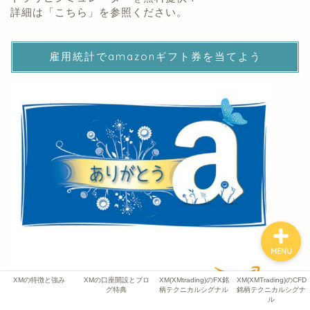
詳細は「
こちら
」を参照ください。
XMの特徴と強み
XMの口座開設とブログ特
雇用統計でamazonギフト券を当てよう
典
XM(XMtrading)のFX銘柄
テクニカルシグナル
XM(XMTrading)のCFD銘
柄テクニカルシグナル
MENU
XMの特徴と強み
XMの口座開設とブロ
XM(XMtrading)のFX銘
XM(XMTrading)のCFD
グ特典
柄テクニカルシグナル
銘柄テクニカルシグナ
ル