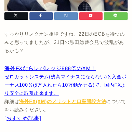
すっかりリスクオン相場ですね。22日のECBを待つの
みと思ってましたが、21日の黒田総裁会見で波乱があ
るかも？
海外FXならレバレッジ888倍のXM！
ゼロカットシステム(残高マイナスにならない)と入金ボ
ーナス100％(5万入れたら10万動かせる)で、国内FXよ
り安全に取引出来ます。
詳細は
海外FX(XM)のメリットと口座開設方法
について
をお読みください。
[おすすめ記事]