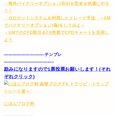
・海外バイナリーオプション(BO)を安全＆快適にやろ
う！
・ゼロカットシステムを利用したトレード手法 ～XM
でバイナリーオプション(偽)をしてみよ～
・XMでのCFD取引＆FX売買でCFDチャートを活用し
よう
—————————-テンプレ
———————————–
励みになりますので1票投票お願いします！(それ
ぞれクリック)
にほんブログ村