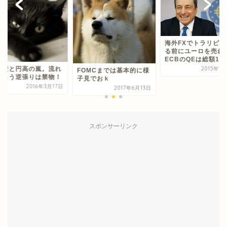
海外FXでトラリピ：考え
る前にユーロを売れ！～
ECBのQEは総額1...
ドル安と円高の嵐。
2015年1月23日
OMCまでは基本的に様
に逆らう逆張りは禁
見でおｋ
2016年3
2017年6月13日
スポンサーリンク