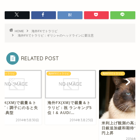
HOME
海外FXでトラリピ
海外FXでトラリピ：ギリシャのヘッドラインに要注意
RELATED POST
FXでトラリピ
海外FXでトラリピ
海外FXでトラリピ
FX(XM)で裁量＆ト
海外FX(XM)で裁量
リピ：祝 ランキング5
ラリピ：調子にのる
& AUD/...
敗する典型
2014年3月25日
2014年5
米利上げ観測の高まりと
日銀追加緩和期待でドル
円上昇
2016年9月9日