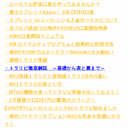
・ユーロドル貯金口座を作ってみませんか？
・最少スプレット0pips！ XM ZERO口座
・スプレット vs レバレッジ＆入金ボーナスについて
・当ブログ経由での海外FX(XM)の口座開設特典
・XMの口座開設マニュアル
・XM ロイヤルティプログラムと効果的な利用方法
・海外FX(XM)ではネッテラー(Neteller)をお勧め！
・週間トラリピ実績
・トラリピ徹底解説 ～基礎から表と裏まで～
・M2J指値トラリピと逆指値トラリピEAの違い
・M2Jトラリピの落とし穴
・MT4の機能を使ってトラリピ実績を出してみよう！
・1万通貨で1日267円の驚異のスワップ！
EUR/TRY(ユーロ/トルコリラ)のトラリピ始めました
・海外バイナリーオプション(BO)を安全＆快適にやろ
う！