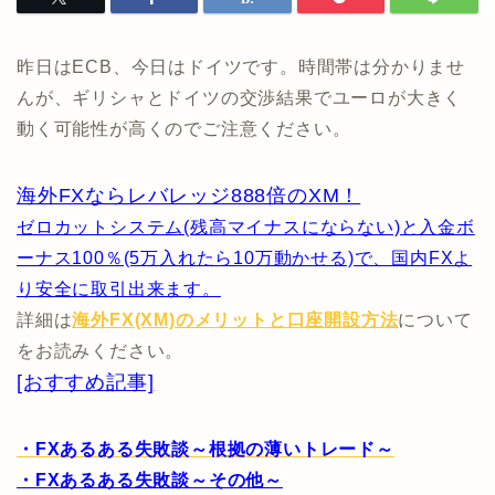
昨日はECB、今日はドイツです。時間帯は分かりませ
んが、ギリシャとドイツの交渉結果でユーロが大きく
動く可能性が高くのでご注意ください。
海外FXならレバレッジ888倍のXM！
ゼロカットシステム(残高マイナスにならない)と入金ボ
ーナス100％(5万入れたら10万動かせる)で、国内FXよ
り安全に取引出来ます。
詳細は
海外FX(XM)のメリットと口座開設方法
について
をお読みください。
[おすすめ記事]
・FXあるある失敗談～根拠の薄いトレード～
・FXあるある失敗談～その他～