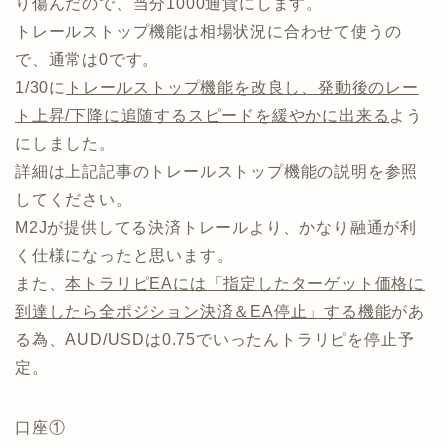
り傷んだので、当分1000通貨にします。
トレールストップ機能は相場状況に合わせて使うの
で、通常は0です。
1/30に
トレールストップ機能を改良し、発動後のレー
ト上昇/下降に追随するスピードを緩やかに出来る
よう
にしました。
詳細は上記記事のトレールストップ機能の説明を参照
してください。
M2Jが提供してる決済トレールより、かなり融通が利
く仕様になったと思います。
また、
本トラリピEAには「指定したターゲット価格に
到達したら全ポジション決済＆EA停止」する機能
があ
る為、AUD/USDは0.75でいったんトラリピを停止予
定。
口座①