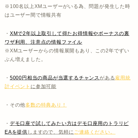
※100名以上XMユーザーがいる為、問題が発生した時
はユーザー間で情報共有
・
XMで2年以上取引して得たお得情報やボーナスの裏
ワザ利用、注意点の情報ファイル
※XMユーザーからの情報展開もあり、この2年でずい
ぶん増えました。
・
5000円相当の商品が当選するチャンス
がある
雇用統
計イベント
に参加可能
・その他
多数の特典あり！
・
デモ口座で試してみたい方はデモ口座用のトラリピ
EAを提供
しますので、気軽に
ご連絡ください。