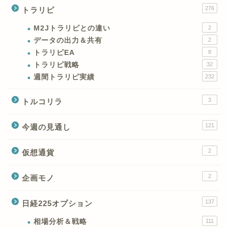
276
トラリピ
M2Jトラリピとの違い
2
データの出力＆共有
2
トラリピEA
8
トラリピ戦略
32
週間トラリピ実績
232
3
トルコリラ
121
今週の見通し
2
仮想通貨
2
企画モノ
XMの特徴と強み
137
日経225オプション
XMの口座開設とブログ特
典
相場分析＆戦略
111