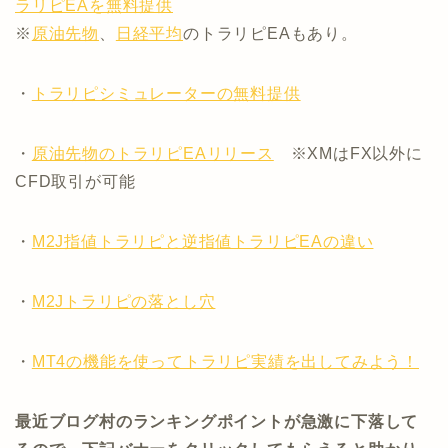
ラリピEAを無料提供
※
原油先物
、
日経平均
のトラリピEAもあり。
・
トラリピシミュレーターの無料提供
・
原油先物のトラリピEAリリース
※XMはFX以外に
CFD取引が可能
・
M2J指値トラリピと逆指値トラリピEAの違い
・
M2Jトラリピの落とし穴
・
MT4の機能を使ってトラリピ実績を出してみよう！
最近ブログ村のランキングポイントが急激に下落して