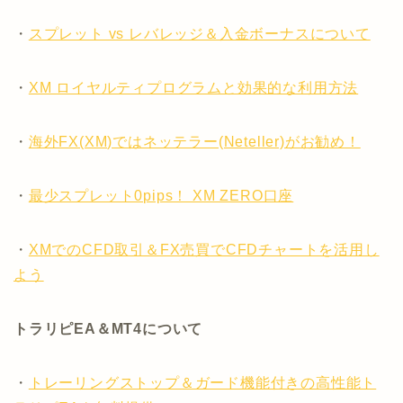
・
スプレット vs レバレッジ＆入金ボーナスについて
・
XM ロイヤルティプログラムと効果的な利用方法
・
海外FX(XM)ではネッテラー(Neteller)がお勧め！
・
最少スプレット0pips！ XM ZERO口座
・
XMでのCFD取引＆FX売買でCFDチャートを活用し
よう
トラリピEA＆MT4について
・
トレーリングストップ＆ガード機能付きの高性能ト