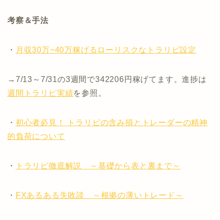
考察＆手法
・
月収30万~40万稼げるローリスクなトラリピ設定
→7/13～7/31の3週間で342206円稼げてます。進捗は
週間トラリピ実績
を参照。
・
初心者必見！ トラリピの含み損とトレーダーの精神
的負荷について
・
トラリピ徹底解説 ～基礎から表と裏まで～
・
FXあるある失敗談 ～根拠の薄いトレード～