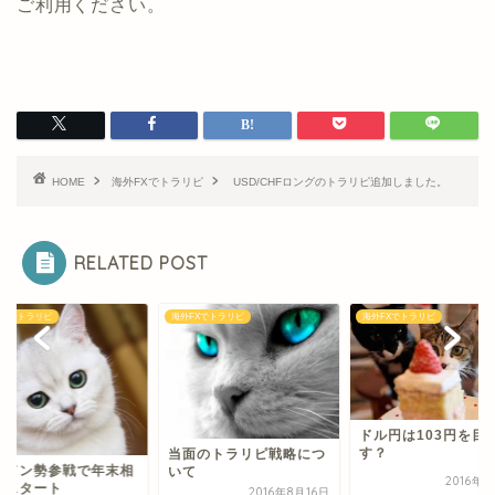
ご利用ください。
HOME
海外FXでトラリピ
USD/CHFロングのトラリピ追加しました。
RELATED POST
FXでトラリピ
海外FXでトラリピ
海外FXでトラリピ
ドル円は103円を目
す？
当面のトラリピ戦略につ
ンドン勢参戦で年末相
いて
2016年
がスタート
2016年8月16日