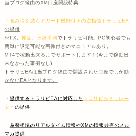
当ブログ経由のXM口座開設特典
・
含み損を減らすガード機能付きの逆指値トラリピEA
の提供
※FX、
原油
、
日経平均
でトラリピ可能。PC初心者でも
簡単に設定可能な画像付きのマニュアルあり。
MT4で稼動出来るまでサポートします！(今まで稼動出
来なかった事例なし)
トラリピEAは当ブログ経由で開設された口座でしか動
かないEAとなります。
・
提供するトラリピEAに対応した
トラリピシミュレー
ター
の提供
・
為替相場のリアルタイム情報やXMの情報共有のメル
マガ提供