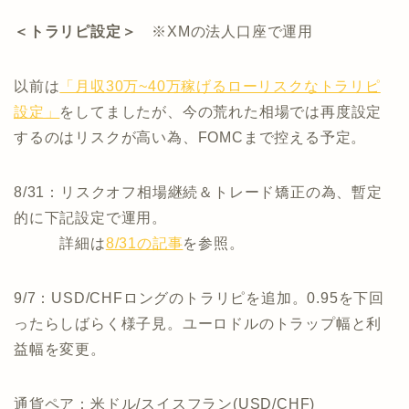
＜トラリピ設定＞
※XMの法人口座で運用
以前は
「月収30万~40万稼げるローリスクなトラリピ
設定」
をしてましたが、今の荒れた相場では再度設定
するのはリスクが高い為、FOMCまで控える予定。
8/31：リスクオフ相場継続＆トレード矯正の為、暫定
的に下記設定で運用。
詳細は
8/31の記事
を参照。
9/7：USD/CHFロングのトラリピを追加。0.95を下回
ったらしばらく様子見。ユーロドルのトラップ幅と利
益幅を変更。
通貨ペア：米ドル/スイスフラン(USD/CHF)