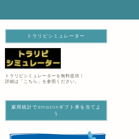
トラリピシミュレーター
トラリピシミュレーターを無料提供！
詳細は「
こちら
」を参照ください。
雇用統計でamazonギフト券を当てよ
う