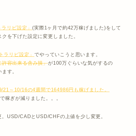
トラリピ設定」
(実際1ヶ月で約42万稼げました)をして
スクを下げた設定に変更しました。
なトラリピ設定」
でやっていこうと思います。
に許容出来る含み損」
が100万ぐらいな気がするの
います。
9/21～10/16の4週間で164986円も稼げました。
ので稼ぎが減りました。。。
更。USD/CADとUSD/CHFの上値を少し変更。