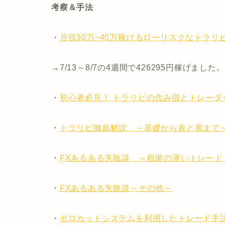
考察＆手法
・
月収30万~40万稼げるローリスクなトラリ
→7/13～8/7の4週間で426295円稼げました
・
初心者必見！ トラリピの含み損とトレーダ
・
トラリピ徹底解説 ～基礎から表と裏まで
・
FXあるある失敗談 ～根拠の薄いトレード
・
FXあるある失敗談～その他～
・
ゼロカットシステムを利用したトレード手法