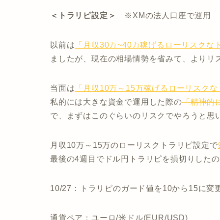
＜トラリピ設定＞
※XMの法人口座で運用
以前は
「月収30万~40万稼げるローリスクな
ましたが、現在の相場情勢を省みて、よりリ
当面は
「月収10万～15万稼げるローリスク
私的には大きな資金で運用した際の
「精神的
で、まずはこのぐらいのリスクでやろうと思
月収10万～15万のローリスクトラリピ設定で
最後の4週目でドル円トラリピを損切りした
10/27：トラリピのガード値を10から15に変
通貨ペア：ユーロ/米ドル(EUR/USD)