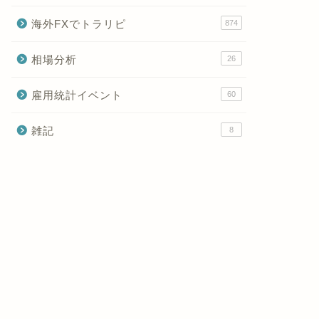
海外FXでトラリピ
874
相場分析
26
雇用統計イベント
60
雑記
8