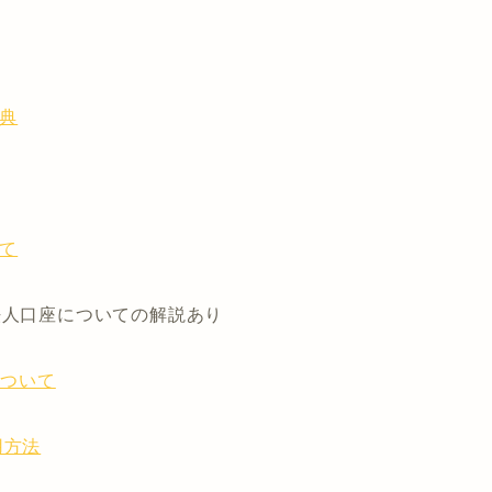
特典
いて
人口座についての解説あり
について
用方法