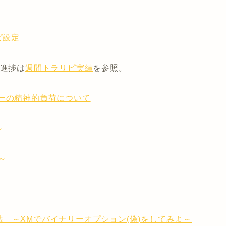
ピ設定
。進捗は
週間トラリピ実績
を参照。
ーの精神的負荷について
～
～
 ～XMでバイナリーオプション(偽)をしてみよ～