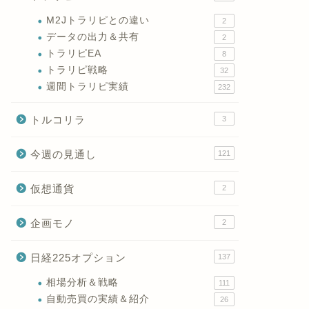
M2Jトラリピとの違い
2
データの出力＆共有
2
トラリピEA
8
トラリピ戦略
32
週間トラリピ実績
232
トルコリラ
3
今週の見通し
121
仮想通貨
2
企画モノ
2
日経225オプション
137
相場分析＆戦略
111
自動売買の実績＆紹介
26