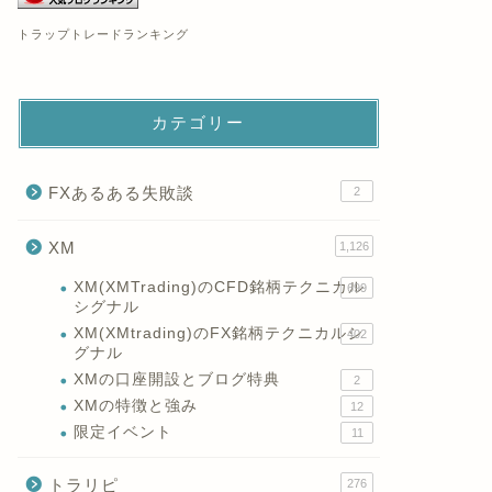
トラップトレードランキング
カテゴリー
FXあるある失敗談
2
XM
1,126
XM(XMTrading)のCFD銘柄テクニカル
699
シグナル
XM(XMtrading)のFX銘柄テクニカルシ
402
グナル
XMの口座開設とブログ特典
2
XMの特徴と強み
12
限定イベント
11
トラリピ
276