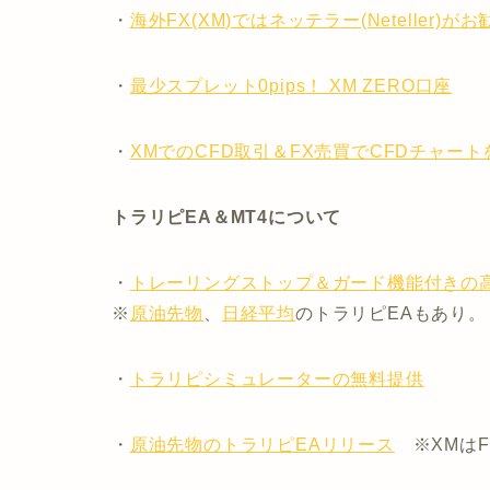
・
海外FX(XM)ではネッテラー(Neteller)が
・
最少スプレット0pips！ XM ZERO口座
・
XMでのCFD取引＆FX売買でCFDチャー
トラリピEA＆MT4について
・
トレーリングストップ＆ガード機能付きの
※
原油先物
、
日経平均
のトラリピEAもあり。
・
トラリピシミュレーターの無料提供
・
原油先物のトラリピEAリリース
※XMはF