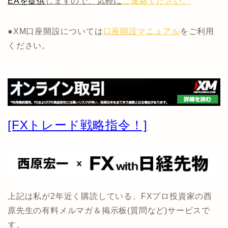
EAを提供
しますので、気軽に
ご連絡ください。
●XM口座開設については
口座開設マニュアル
をご利用
ください。
[FXトレード戦略指令！]
上記は私が2年近く購読している、FXプロ投資家の西
原先生の有料メルマガ＆掲示板(質問など)サービスで
す。