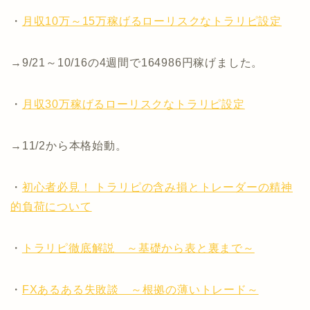
・
月収10万～15万稼げるローリスクなトラリピ設定
→9/21～10/16の4週間で164986円稼げました。
・
月収30万稼げるローリスクなトラリピ設定
→11/2から本格始動。
・
初心者必見！ トラリピの含み損とトレーダーの精神
的負荷について
・
トラリピ徹底解説 ～基礎から表と裏まで～
・
FXあるある失敗談 ～根拠の薄いトレード～