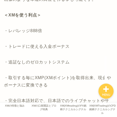
XMの特徴と強み
＜XMを使う利点＞
XMの口座開設とブログ特
典
・レバレッジ888倍
XM(XMtrading)のFX銘柄
テクニカルシグナル
・トレードに使える入金ボーナス
XM(XMTrading)のCFD銘
・追証なしのゼロカットシステム
柄テクニカルシグナル
・取引する毎にXMP(XMポイント)を取得出来、現金や
ボーナスに変換できる
MENU
・完全日本語対応で、日本語でのライブチャットやサ
XMの特徴と強み
XMの口座開設とブロ
XM(XMtrading)のFX銘
XM(XMTrading)のCFD
ポートチームも完備
グ特典
柄テクニカルシグナル
銘柄テクニカルシグナ
ル