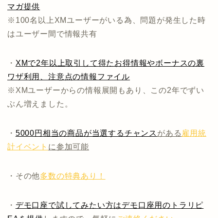
マガ提供
※100名以上XMユーザーがいる為、問題が発生した時
はユーザー間で情報共有
・
XMで2年以上取引して得たお得情報やボーナスの裏
ワザ利用、注意点の情報ファイル
※XMユーザーからの情報展開もあり、この2年でずい
ぶん増えました。
・
5000円相当の商品が当選するチャンス
がある
雇用統
計イベント
に参加可能
・その他
多数の特典あり！
・
デモ口座で試してみたい方はデモ口座用のトラリピ