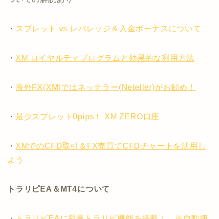
・
スプレット vs レバレッジ＆入金ボーナスについて
・
XM ロイヤルティプログラムと効果的な利用方法
・
海外FX(XM)ではネッテラー(Neteller)がお勧め！
・
最少スプレット0pips！ XM ZERO口座
・
XMでのCFD取引＆FX売買でCFDチャートを活用し
よう
トラリピEA＆MT4について
・
トラリピEAに裁量トラリピ機能を搭載！ ※自動押