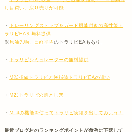
し目買い、戻り売りが可能
・
トレーリングストップ＆ガード機能付きの高性能ト
ラリピEAを無料提供
※
原油先物
、
日経平均
のトラリピEAもあり。
・
トラリピシミュレーターの無料提供
・
M2J指値トラリピと逆指値トラリピEAの違い
・
M2Jトラリピの落とし穴
・
MT4の機能を使ってトラリピ実績を出してみよう！
最近ブログ村のランキングポイントが急激に下落して