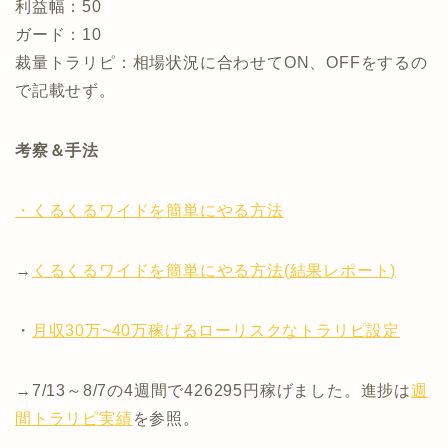
利益幅：50
ガード：10
裁量トラリピ：相場状況に合わせてON、OFFをするの
で記載せず。
考察＆手法
・くるくるワイドを簡単にやる方法
→
くるくるワイドを簡単にやる方法(結果レポート)
・
月収30万~40万稼げるローリスクなトラリピ設定
→7/13～8/7の4週間で426295円稼げました。進捗は
週
間トラリピ実績
を参照。