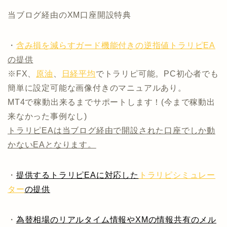
当ブログ経由のXM口座開設特典
・
含み損を減らすガード機能付きの逆指値トラリピEA
の提供
※FX、
原油
、
日経平均
でトラリピ可能。PC初心者でも
簡単に設定可能な画像付きのマニュアルあり。
MT4で稼動出来るまでサポートします！(今まで稼動出
来なかった事例なし)
トラリピEAは当ブログ経由で開設された口座でしか動
かないEAとなります。
・
提供するトラリピEAに対応した
トラリピシミュレー
ター
の提供
・
為替相場のリアルタイム情報やXMの情報共有のメル