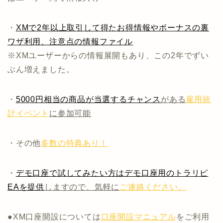
・
XMで2年以上取引して得たお得情報やボーナスの裏
ワザ利用、注意点の情報ファイル
※XMユーザーからの情報展開もあり、この2年でずい
ぶん増えました。
・
5000円相当の商品が当選するチャンス
がある
雇用統
計イベント
に参加可能
・その他
多数の特典あり！
・
デモ口座で試してみたい方はデモ口座用のトラリピ
EAを提供
しますので、気軽に
ご連絡ください。
●XM口座開設については
口座開設マニュアル
をご利用