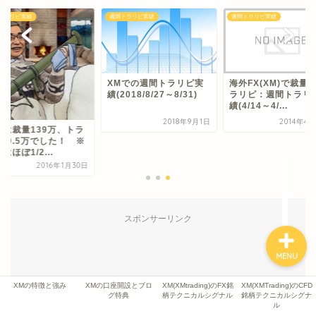
XMの特徴と強み
トラリピ実績
週間トラリピ実績
週間トラリピ実績
XMの口座開設とブログ特
典
XMでの週間トラリピ実
海外FX(XM)で裁量
績(2018/8/27～8/31)
ラリピ：週間トラリ
績(4/14～4/...
XM(XMtrading)のFX銘柄
テクニカルシグナル
2018年9月1日
2014年4
週は裁量139万、トラ
ピ-9.5万でした！ ※
はほぼ1/2...
XM(XMTrading)のCFD銘
2016年1月30日
柄テクニカルシグナル
スポンサーリンク
MENU
XMの特徴と強み
XMの口座開設とブロ
XM(XMtrading)のFX銘
XM(XMTrading)のCFD
グ特典
柄テクニカルシグナル
銘柄テクニカルシグナ
ル