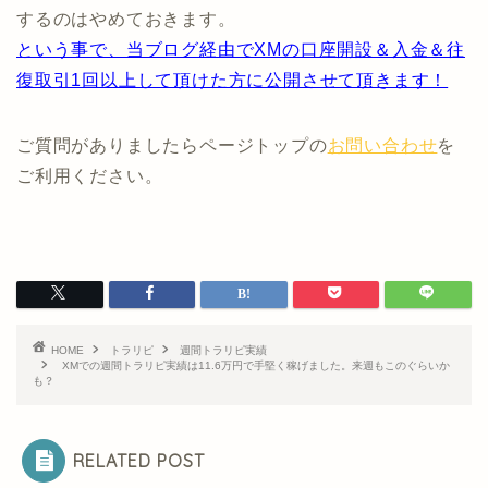
するのはやめておきます。
という事で、当ブログ経由でXMの口座開設＆入金＆往
復取引1回以上して頂けた方に公開させて頂きます！
ご質問がありましたらページトップの
お問い合わせ
を
ご利用ください。
HOME
トラリピ
週間トラリピ実績
XMでの週間トラリピ実績は11.6万円で手堅く稼げました。来週もこのぐらいか
も？
RELATED POST