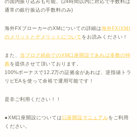
の国内振り込みも可能。(24時間以内に対応で手数料は
通常の銀行振込の手数料のみ)
海外FXブローカーのXMについての詳細は
海外FX(XM)
のメリットとデメリットについて
をお読みください！
また、
当ブログ経由でのXM口座開設であれば多数の特
典
を提供させて頂いております。
100%ボーナスで12.2万の証拠金があれば、逆指値トラ
リピEAを使って余裕で運用可能です！
是非ご利用ください！！
●XM口座開設については
口座開設マニュアル
をご利用
ください。