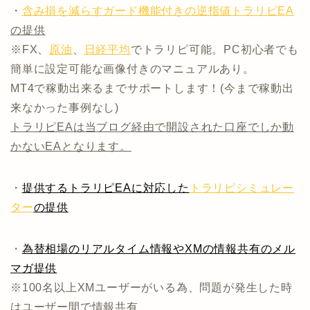
・
含み損を減らすガード機能付きの逆指値トラリピEA
の提供
※FX、
原油
、
日経平均
でトラリピ可能。PC初心者でも
簡単に設定可能な画像付きのマニュアルあり。
MT4で稼動出来るまでサポートします！(今まで稼動出
来なかった事例なし)
トラリピEAは当ブログ経由で開設された口座でしか動
かないEAとなります。
・
提供するトラリピEAに対応した
トラリピシミュレー
ター
の提供
・
為替相場のリアルタイム情報やXMの情報共有のメル
マガ提供
※100名以上XMユーザーがいる為、問題が発生した時
はユーザー間で情報共有