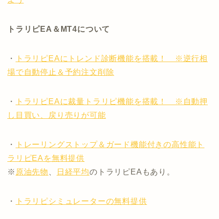
トラリピEA＆MT4について
・
トラリピEAにトレンド診断機能を搭載！ ※逆行相
場で自動停止＆予約注文削除
・
トラリピEAに裁量トラリピ機能を搭載！ ※自動押
し目買い、戻り売りが可能
・
トレーリングストップ＆ガード機能付きの高性能ト
ラリピEAを無料提供
※
原油先物
、
日経平均
のトラリピEAもあり。
・
トラリピシミュレーターの無料提供