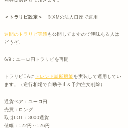
＜トラリピ設定＞
※XMの法人口座で運用
週間のトラリピ実績
も公開してますので興味ある人は
どうぞ。
6/9：ユーロ円トラリピを再開
トラリピEAに
トレンド診断機能
を実装して運用してい
ます。（逆行相場で自動停止＆予約注文削除）
通貨ペア：ユーロ円
売買：ロング
取引LOT：3000通貨
値幅：122円～126円