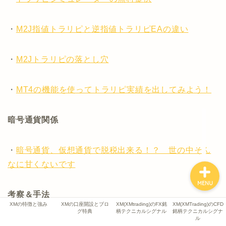
XMの特徴と強み
・
M2J指値トラリピと逆指値トラリピEAの違い
XMの口座開設とブログ特
典
・
M2Jトラリピの落とし穴
XM(XMtrading)のFX銘柄
テクニカルシグナル
・
MT4の機能を使ってトラリピ実績を出してみよう！
XM(XMTrading)のCFD銘
暗号通貨関係
柄テクニカルシグナル
・
暗号通貨、仮想通貨で脱税出来る！？ 世の中そん
なに甘くないです
MENU
考察＆手法
XMの特徴と強み
XMの口座開設とブロ
XM(XMtrading)のFX銘
XM(XMTrading)のCFD
グ特典
柄テクニカルシグナル
銘柄テクニカルシグナ
ル
・
運用資金は200万以上推奨！ 毎月手堅く稼げる日経