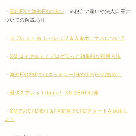
・
国内FXと海外FXの違い
※税金の違いや法人口座に
ついての解説あり
・
スプレット vs レバレッジ＆入金ボーナスについて
・
XM ロイヤルティプログラムと効果的な利用方法
・
海外FX(XM)ではネッテラー(Neteller)がお勧め！
・
最少スプレット0pips！ XM ZERO口座
・
XMでのCFD取引＆FX売買でCFDチャートを活用し
よう