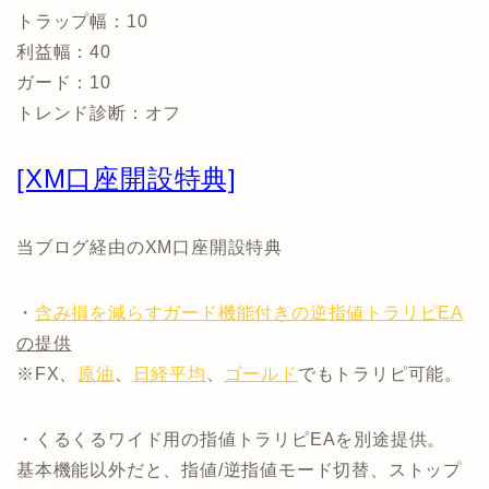
トラップ幅：10
利益幅：40
ガード：10
トレンド診断：オフ
[XM口座開設特典]
当ブログ経由のXM口座開設特典
・
含み損を減らすガード機能付きの逆指値トラリピEA
の提供
※FX、
原油
、
日経平均
、
ゴールド
でもトラリピ可能。
・くるくるワイド用の指値トラリピEAを別途提供。
基本機能以外だと、指値/逆指値モード切替、ストップ