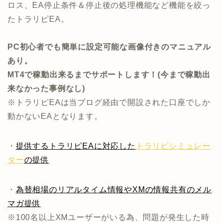
ロス、EA停止条件＆停止後の処理機能など機能を絞っ
たトラリピEA。
PC初心者でも簡単に設定可能な画像付きのマニュアル
あり。
MT4で稼動出来るまでサポートします！(今まで稼動出
来なかった事例なし)
※トラリピEAは当ブログ経由で開設された口座でしか
動かないEAとなります。
・
提供するトラリピEAに対応した
トラリピシミュレー
ター
の提供
・
為替相場のリアルタイム情報やXMの情報共有のメル
マガ提供
※100名以上XMユーザーがいる為、問題が発生した時