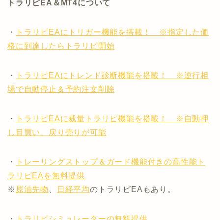
トラリピEA＆MT4について
・
トラリピEAにトリガー機能を搭載！ ※指定した価
格に到達したらトラリピ開始
・
トラリピEAにトレンド診断機能を搭載！ ※逆行相
場で自動停止＆予約注文削除
・
トラリピEAに裁量トラリピ機能を搭載！ ※自動押
し目買い、戻り売りが可能
・
トレーリングストップ＆ガード機能付きの高性能ト
ラリピEAを無料提供
※
原油先物
、
日経平均
のトラリピEAもあり。
・
トラリピシミュレーターの無料提供