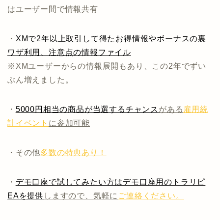
はユーザー間で情報共有
・
XMで2年以上取引して得たお得情報やボーナスの裏
ワザ利用、注意点の情報ファイル
※XMユーザーからの情報展開もあり、この2年でずい
ぶん増えました。
・
5000円相当の商品が当選するチャンス
がある
雇用統
計イベント
に参加可能
・その他
多数の特典あり！
・
デモ口座で試してみたい方はデモ口座用のトラリピ
EAを提供
しますので、気軽に
ご連絡ください。